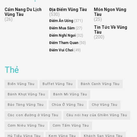
Cẩm Nang Du Lịch
Địa Điểm Vũng Tàu
Món Ngon Vũng
Vũng Tàu
(530)
Tàu
(26)
(25)
Điểm Ăn Uống
(371)
Tin Tức Về Vũng
Điểm Mua Sắm
(27)
Tàu
Điểm Nghỉ Ngơi
(32)
(200)
Điểm Tham Quan
(50)
Điểm Vui Chơi
(49)
Thẻ
Biển Vũng Tàu
Buffet Vũng Tàu
Bánh Canh Vũng Tàu
Bánh Khọt Vũng Tàu
Bánh Mì Vũng Tàu
Bảo Tàng Vũng Tàu
Chùa Ở Vũng Tàu
Chợ Vũng Tàu
Các con đường ở Vũng Tàu
Câu nói hay của Ghiền Vũng Tàu
Cơm Niêu Vũng Tàu
Cơm Tấm Vũng Tàu
Hủ Tiếu Vũng Tàu
Kem Vũng Tàu
Khách Sạn Vũng Tàu