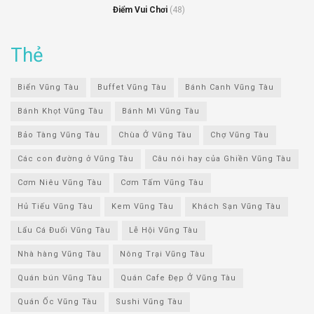
Điểm Vui Chơi
(48)
Thẻ
Biển Vũng Tàu
Buffet Vũng Tàu
Bánh Canh Vũng Tàu
Bánh Khọt Vũng Tàu
Bánh Mì Vũng Tàu
Bảo Tàng Vũng Tàu
Chùa Ở Vũng Tàu
Chợ Vũng Tàu
Các con đường ở Vũng Tàu
Câu nói hay của Ghiền Vũng Tàu
Cơm Niêu Vũng Tàu
Cơm Tấm Vũng Tàu
Hủ Tiếu Vũng Tàu
Kem Vũng Tàu
Khách Sạn Vũng Tàu
Lẩu Cá Đuối Vũng Tàu
Lễ Hội Vũng Tàu
Nhà hàng Vũng Tàu
Nông Trại Vũng Tàu
Quán bún Vũng Tàu
Quán Cafe Đẹp Ở Vũng Tàu
Quán Ốc Vũng Tàu
Sushi Vũng Tàu