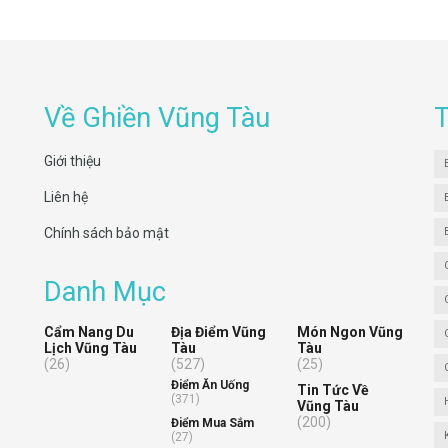
ng trải nghiệm gần gũi với thiên nhiên mà còn giúp bạn thư
ều thú vị về đời sống nông nghiệp. Nếu bạn đang tìm kiếm
quên ghé thăm tag Nông trại Vũng Tàu trên Ghiền Vũng Tàu để
Về Ghiền Vũng Tàu
Giới thiệu
Liên hệ
Chính sách bảo mật
Danh Mục
Cẩm Nang Du
Địa Điểm Vũng
Món Ngon Vũng
Lịch Vũng Tàu
Tàu
Tàu
(26)
(527)
(25)
Điểm Ăn Uống
Tin Tức Về
(371)
Vũng Tàu
(200)
Điểm Mua Sắm
(27)