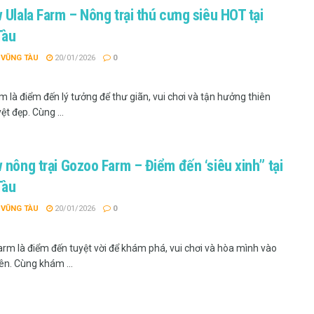
 Ulala Farm – Nông trại thú cưng siêu HOT tại
giày thể thao hoặc dép chống trơn để dễ dàng di chuyển và
Tàu
 VŨNG TÀU
20/01/2026
0
ống nắng, thuốc chống côn trùng và nước uống để đảm bảo
m là điểm đến lý tưởng để thư giãn, vui chơi và tận hưởng thiên
bắt động vật hoặc gây ảnh hưởng đến môi trường nông trại nếu
ệt đẹp. Cùng ...
 hạn chế sử dụng đồ nhựa dùng một lần để bảo vệ môi trường.
 nông trại Gozoo Farm – Điểm đến ‘siêu xinh” tại
Tàu
nhân viên nông trại khi tham gia các hoạt động như trồng rau,
 thái.
 VŨNG TÀU
20/01/2026
0
ày mưa hoặc thời tiết quá nóng để có trải nghiệm thoải mái
rm là điểm đến tuyệt vời để khám phá, vui chơi và hòa mình vào
ên. Cùng khám ...
n phẩm như rau sạch, sữa tươi hoặc trứng gà để ủng hộ nông
h.