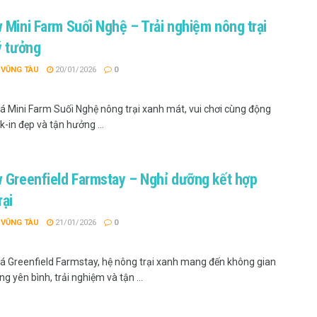
. Bà Rịa – Vũng Tàu
 Mini Farm Suối Nghệ – Trải nghiệm nông trại
 Tàu, Vietnam
ý tưởng
 VŨNG TÀU
20/01/2026
0
T. Bà Rịa – Vũng Tàu
ố 32 – Đ. Lê Trọng Tấn, Â. Phước Tân 5, X. Tân Hưng, TP. Bà Rịa
 Mini Farm Suối Nghệ nông trại xanh mát, vui chơi cùng động
k-in đẹp và tận hưởng ...
Suối Nghệ, H.Châu Đức, T. Bà Rịa – Vũng Tàu
TT. Ngãi Giao, Châu Đức, T. Bà Rịa – Vũng Tàu
 Greenfield Farmstay – Nghỉ dưỡng kết hợp
rại
. Bà Rịa – Vũng Tàu
 VŨNG TÀU
21/01/2026
0
 Vũng Tàu
 Greenfield Farmstay, hệ nông trại xanh mang đến không gian
giây phút thư giãn mà còn mang lại nhiều kiến thức thú vị về
g yên bình, trải nghiệm và tận ...
ó những trải nghiệm trọn vẹn nhất, đừng quên tham khảo một số