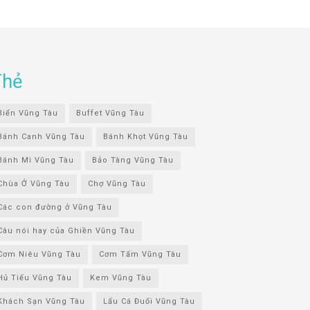
Thẻ
Biển Vũng Tàu
Buffet Vũng Tàu
Bánh Canh Vũng Tàu
Bánh Khọt Vũng Tàu
Bánh Mì Vũng Tàu
Bảo Tàng Vũng Tàu
Chùa Ở Vũng Tàu
Chợ Vũng Tàu
Các con đường ở Vũng Tàu
Câu nói hay của Ghiền Vũng Tàu
Cơm Niêu Vũng Tàu
Cơm Tấm Vũng Tàu
Hủ Tiếu Vũng Tàu
Kem Vũng Tàu
Khách Sạn Vũng Tàu
Lẩu Cá Đuối Vũng Tàu