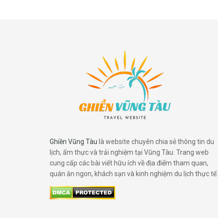
Tham quan nông trại Vũng Tàu không chỉ mang đến nhữ
giãn, tận hưởng không gian xanh và khám phá nhiều đi
những điểm đến hấp dẫn cho chuyến đi sắp tới, đừng 
cập nhật thêm nhiều thông tin hữu ích nhé!
Ghiền Vũng Tàu
là website chuyên chia sẻ thông tin du
lịch, ẩm thực và trải nghiệm tại Vũng Tàu. Trang web
cung cấp các bài viết hữu ích về địa điểm tham quan,
quán ăn ngon, khách sạn và kinh nghiệm du lịch thực tế.