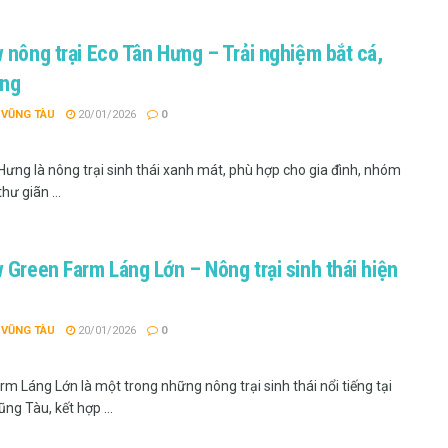
nh.
 nông trại Eco Tân Hưng – Trải nghiệm bắt cá,
 em hiểu hơn về thiên nhiên và đời sống nông nghiệp. Các hoạt
ông
 đều giúp tăng thêm kỹ năng và trải nghiệm thực tế. Đây là lựa
thư giãn, vừa giáo dục cho con trẻ.
 VŨNG TÀU
20/01/2026
0
g món ăn từ nguyên liệu sạch, tươi ngon ngay tại nông trại.
Hưng là nông trại sinh thái xanh mát, phù hợp cho gia đình, nhóm
g món ăn dân dã sẽ mang đến hương vị thuần khiết và tốt cho
hư giãn ...
n nạp lại năng lượng và tận hưởng những phút giây bình yên
hể bỏ lỡ
 Green Farm Láng Lớn – Nông trại sinh thái hiện
ũng Tàu để trải nghiệm cùng gia đình và bạn bè, dưới đây là
 VŨNG TÀU
20/01/2026
0
1, TP. Vũng Tàu, T. Bà Rịa – Vũng Tàu
m Láng Lớn là một trong những nông trại sinh thái nổi tiếng tại
ng Tàu, kết hợp ...
22, QL. 56, X. Hòa Long, TP. Bà Rịa