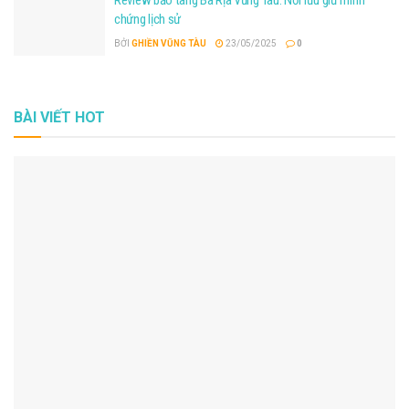
chứng lịch sử
Bảo tàng Vũ khí cổ Robert Taylor:
98 Đ. Trần Hưng Đạo, P. 1, TP.
BỞI
GHIỀN VŨNG TÀU
23/05/2025
0
Vũng Tàu.
Bạch Dinh:
4 Trần Phú, P. 1, TP. Vũng Tàu.
BÀI VIẾT HOT
Nhà Úp Ngược:
66 Cô Giang, P. 4, TP. Vũng Tàu. ​
Bảo tàng tỉnh Bà Rịa – Vũng Tàu:
4 Trần Phú, P. 1, TP. Vũng Tàu.
Đền Thờ Liệt Sĩ Thành Phố Vũng Tàu:
1 Lê Hồng Phong, P. 4, TP.
Vũng Tàu. ​
…
Một số lưu ý cần biết khi tham quan, tìm hiểu bảo tàng Vũng
Tàu
Để chuyến tham quan bảo tàng Vũng Tàu trở nên trọn vẹn, bạn
cần lưu ý một số vấn đề sau: