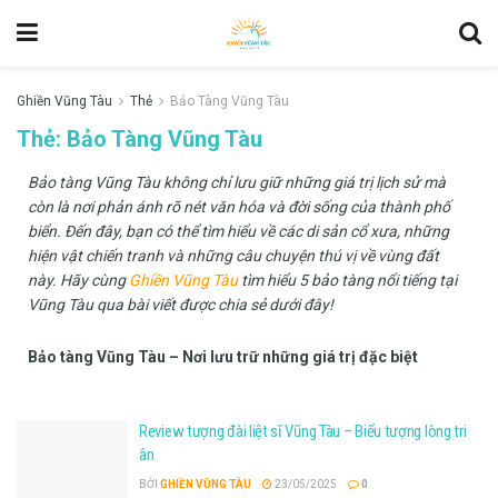
Ghiền Vũng Tàu
Thẻ
Bảo Tàng Vũng Tàu
Thẻ:
Bảo Tàng Vũng Tàu
Bảo tàng Vũng Tàu không chỉ lưu giữ những giá trị lịch sử mà
còn là nơi phản ánh rõ nét văn hóa và đời sống của thành phố
biển. Đến đây, bạn có thể tìm hiểu về các di sản cổ xưa, những
hiện vật chiến tranh và những câu chuyện thú vị về vùng đất
này. Hãy cùng
Ghiền Vũng Tàu
tìm hiểu 5 bảo tàng nổi tiếng tại
Vũng Tàu qua bài viết được chia sẻ dưới đây!
Bảo tàng Vũng Tàu – Nơi lưu trữ những giá trị đặc biệt
Bảo tàng Vũng Tàu không chỉ là điểm đến tham quan mà còn là
Review tượng đài liệt sĩ Vũng Tàu – Biểu tượng lòng tri
nơi lưu giữ những giá trị lịch sử, văn hóa và nghệ thuật của
ân
thành phố biển. Tại đây, du khách có thể khám phá hàng ngàn
hiện vật quý giá, từ cổ vật đến những tư liệu chiến tranh, giúp tái
BỞI
GHIỀN VŨNG TÀU
23/05/2025
0