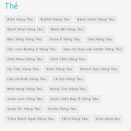
Thẻ
Biển Vũng Tàu
Buffet Vũng Tàu
Bánh Canh Vũng Tàu
Bánh Khọt Vũng Tàu
Bánh Mì Vũng Tàu
Bảo Tàng Vũng Tàu
Chùa Ở Vũng Tàu
Chợ Vũng Tàu
Các con đường ở Vũng Tàu
Câu nói hay của Ghiền Vũng Tàu
Cơm Niêu Vũng Tàu
Cơm Tấm Vũng Tàu
Hủ Tiếu Vũng Tàu
Kem Vũng Tàu
Khách Sạn Vũng Tàu
Lẩu Cá Đuối Vũng Tàu
Lễ Hội Vũng Tàu
Nhà hàng Vũng Tàu
Nông Trại Vũng Tàu
Quán bún Vũng Tàu
Quán Cafe Đẹp Ở Vũng Tàu
Quán Ốc Vũng Tàu
Sushi Vũng Tàu
Tiệm Bánh Ngọt Vũng Tàu
Tết ở Vũng Tàu
Villa vũng tàu