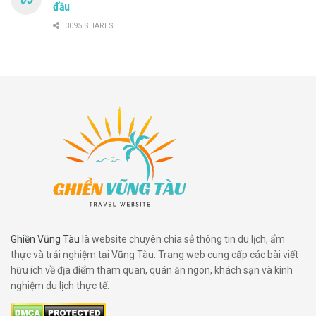
đầu
định cấm chụp ảnh hoặc sử dụng đèn flash. Hãy kiểm tra quy
định trước khi chụp để tránh vi phạm nội quy.
3095 SHARES
Mang theo nước uống nhưng không ăn uống trong bảo tàng:
Nếu tham quan trong thời gian dài, bạn có thể mang theo nước
uống cá nhân. Tuy nhiên, tránh ăn uống trong khu vực trưng
bày để giữ gìn vệ sinh.
Tìm hiểu thông tin trước khi đến:
Một số bảo tàng có nội dung
chuyên sâu về lịch sử, quân sự, văn hóa… Nếu có chút kiến thức
nền trước khi tham quan, bạn sẽ dễ dàng tiếp thu và hiểu hơn về
các hiện vật.
Lên kế hoạch kết hợp các điểm tham quan gần đó:
Một số bảo
tàng như Bạch Dinh, Bảo tàng tỉnh Bà Rịa – Vũng Tàu nằm gần
Ghiền Vũng Tàu
là website chuyên chia sẻ thông tin du lịch, ẩm
các điểm du lịch khác. Bạn có thể kết hợp lịch trình để tối ưu thời
thực và trải nghiệm tại Vũng Tàu. Trang web cung cấp các bài viết
gian khám phá thành phố.
hữu ích về địa điểm tham quan, quán ăn ngon, khách sạn và kinh
nghiệm du lịch thực tế.
Nếu bạn đam mê lịch sử và văn hóa, bảo tàng ở Vũng Tàu chắc
chắn là điểm dừng chân lý tưởng. Hãy ghé thăm và khám phá