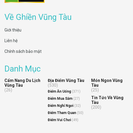
những câu chuyện đầy thú vị về vùng đất này. Ngoài ra, đừng
quên tìm đọc thẻ tag “Bảo tàng Vũng Tàu” trên Ghiền Vũng Tàu
Về Ghiền Vũng Tàu
để cập nhật thêm nhiều thông tin hấp dẫn trước chuyến đi của
mình, bạn nhé!
Giới thiệu
Liên hệ
Chính sách bảo mật
Danh Mục
Cẩm Nang Du Lịch
Địa Điểm Vũng Tàu
Món Ngon Vũng
Vũng Tàu
(530)
Tàu
(26)
(25)
Điểm Ăn Uống
(371)
Tin Tức Về Vũng
Điểm Mua Sắm
(27)
Tàu
Điểm Nghỉ Ngơi
(32)
(200)
Điểm Tham Quan
(50)
Điểm Vui Chơi
(49)