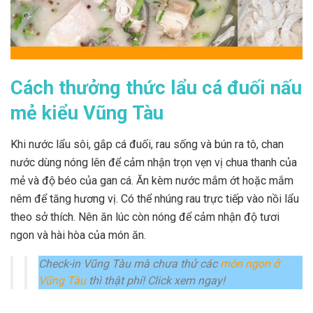
Cách thưởng thức lẩu cá đuối nấu
mẻ kiểu Vũng Tàu
Khi nước lẩu sôi, gắp cá đuối, rau sống và bún ra tô, chan
nước dùng nóng lên để cảm nhận trọn vẹn vị chua thanh của
mẻ và độ béo của gan cá. Ăn kèm nước mắm ớt hoặc mắm
nêm để tăng hương vị. Có thể nhúng rau trực tiếp vào nồi lẩu
theo sở thích. Nên ăn lúc còn nóng để cảm nhận độ tươi
ngon và hài hòa của món ăn.
Check-in Vũng Tàu mà chưa thử các
món ngon ở
Vũng Tàu
thì thật phí! Click xem ngay!