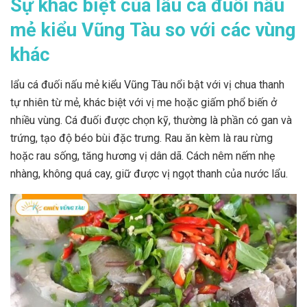
Sự khác biệt của lẩu cá đuối nấu
mẻ kiểu Vũng Tàu so với các vùng
khác
lẩu cá đuối nấu mẻ kiểu Vũng Tàu nổi bật với vị chua thanh
tự nhiên từ mẻ, khác biệt với vị me hoặc giấm phổ biến ở
nhiều vùng. Cá đuối được chọn kỹ, thường là phần có gan và
trứng, tạo độ béo bùi đặc trưng. Rau ăn kèm là rau rừng
hoặc rau sống, tăng hương vị dân dã. Cách nêm nếm nhẹ
nhàng, không quá cay, giữ được vị ngọt thanh của nước lẩu.