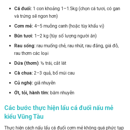
Cá đuối:
1 con khoảng 1–1.5kg (chọn cá tươi, có gan
và trứng sẽ ngon hơn)
Cơm mẻ:
4–5 muỗng canh (hoặc tùy khẩu vị)
Bún tươi:
1–2 kg (tùy số lượng người ăn)
Rau sống:
rau muống chẻ, rau nhút, rau đắng, giá đỗ,
rau thơm các loại
Dứa (thơm)
: ½ trái, cắt lát
Cà chua:
2–3 quả, bổ múi cau
Củ nghệ:
giã nhuyễn
Ớt, tỏi, hành tím:
băm nhuyễn
Các bước thực hiện lẩu cá đuối nấu mẻ
kiểu Vũng Tàu
Thực hiện cách nấu lẩu cá đuối cơm mẻ không quá phức tạp