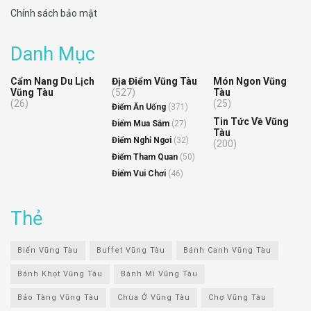
Chính sách bảo mật
Danh Mục
Cẩm Nang Du Lịch
Địa Điểm Vũng Tàu
Món Ngon Vũng
Vũng Tàu
(527)
Tàu
(26)
(25)
Điểm Ăn Uống
(371)
Tin Tức Về Vũng
Điểm Mua Sắm
(27)
Tàu
Điểm Nghỉ Ngơi
(32)
(200)
Điểm Tham Quan
(50)
Điểm Vui Chơi
(46)
Thẻ
Biển Vũng Tàu
Buffet Vũng Tàu
Bánh Canh Vũng Tàu
Bánh Khọt Vũng Tàu
Bánh Mì Vũng Tàu
Bảo Tàng Vũng Tàu
Chùa Ở Vũng Tàu
Chợ Vũng Tàu