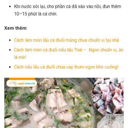
Khi nước sôi lại, cho phần cá đã xào vào nồi, đun thêm
10–15 phút là cá chín.
Xem thêm:
Cách làm món lẩu cá đuối măng chua chuẩn vị tại nhà
Cách làm món cá đuối nấu lẩu Thái – Ngon chuẩn vị, ăn
là mê!
Cách nấu lẩu cá đuối chua cay thơm ngon khó cưỡng!