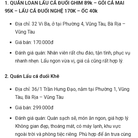
1. QUÁN LOAN LẨU CÁ ĐUỐI GHIM 89k – GỎI CÁ MAI
95K – LẨU CÁ ĐUỐI NGHỆ 170K – ỐC 40k
Địa chỉ: 32 Vi Ba, ở tại Phường 4, Vũng Tàu, Bà Rịa –
Vũng Tàu
Giá bán: 170.000đ
Đánh giá quán: Nhân viên rất chu đáo, tận tình, phục vụ
nhanh nhẹn. Lẩu ngon vừa vị, giá cả cũng rất hợp lý.
2. Quán Lẩu cá đuối Khê
Địa chỉ: 36/1 Trần Hưng Đạo, nằm tại Phường 1, Vũng
Tàu, Bà Rịa – Vũng Tàu
Giá bán: 299.000đ
Đánh giá quán: Quán sạch sẽ, món ăn ngon, giá hợp lý.
Không gian đẹp, thoáng mát, có máy lạnh, khu vực
ngoài trời và phòng tiệc riêng. Phù hợp để ăn trưa cùng