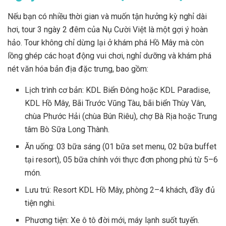
Nếu bạn có nhiều thời gian và muốn tận hưởng kỳ nghỉ dài
hơi, tour 3 ngày 2 đêm của Nụ Cười Việt là một gợi ý hoàn
hảo. Tour không chỉ dừng lại ở khám phá Hồ Mây mà còn
lồng ghép các hoạt động vui chơi, nghỉ dưỡng và khám phá
nét văn hóa bản địa đặc trưng, bao gồm:
Lịch trình cơ bản: KDL Biển Đông hoặc KDL Paradise,
KDL Hồ Mây, Bãi Trước Vũng Tàu, bãi biển Thùy Vân,
chùa Phước Hải (chùa Bún Riêu), chợ Bà Rịa hoặc Trung
tâm Bò Sữa Long Thành.
Ăn uống: 03 bữa sáng (01 bữa set menu, 02 bữa buffet
tại resort), 05 bữa chính với thực đơn phong phú từ 5–6
món.
Lưu trú: Resort KDL Hồ Mây, phòng 2–4 khách, đầy đủ
tiện nghi.
Phương tiện: Xe ô tô đời mới, máy lạnh suốt tuyến.