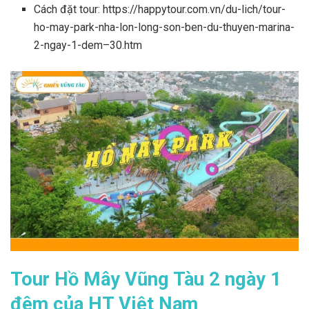
Cách đặt tour: https://happytour.com.vn/du-lich/tour-
ho-may-park-nha-lon-long-son-ben-du-thuyen-marina-
2-ngay-1-dem–30.htm
Tour Hồ Mây Vũng Tàu 2 ngày 1
đêm của HT Việt Nam