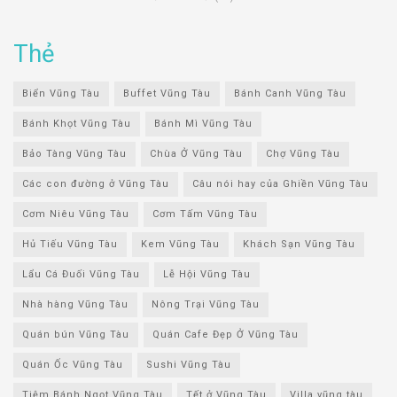
Thẻ
Biển Vũng Tàu
Buffet Vũng Tàu
Bánh Canh Vũng Tàu
Bánh Khọt Vũng Tàu
Bánh Mì Vũng Tàu
Bảo Tàng Vũng Tàu
Chùa Ở Vũng Tàu
Chợ Vũng Tàu
Các con đường ở Vũng Tàu
Câu nói hay của Ghiền Vũng Tàu
Cơm Niêu Vũng Tàu
Cơm Tấm Vũng Tàu
Hủ Tiếu Vũng Tàu
Kem Vũng Tàu
Khách Sạn Vũng Tàu
Lẩu Cá Đuối Vũng Tàu
Lễ Hội Vũng Tàu
Nhà hàng Vũng Tàu
Nông Trại Vũng Tàu
Quán bún Vũng Tàu
Quán Cafe Đẹp Ở Vũng Tàu
Quán Ốc Vũng Tàu
Sushi Vũng Tàu
Tiệm Bánh Ngọt Vũng Tàu
Tết ở Vũng Tàu
Villa vũng tàu