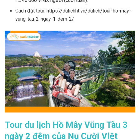
1.340.000 VNĐ/người (cuối tuần).
Cách đặt tour: https://dulichht.vn/dulich/tour-ho-may-
vung-tau-2-ngay-1-dem-2/
Tour du lịch Hồ Mây Vũng Tàu 3
ngày 2 đêm của Nụ Cười Việt