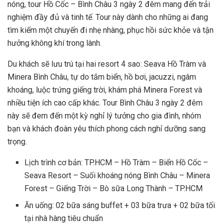
nóng, tour Hồ Cốc – Bình Châu 3 ngày 2 đêm mang đến trải
nghiệm đầy đủ và tinh tế. Tour này dành cho những ai đang
tìm kiếm một chuyến đi nhẹ nhàng, phục hồi sức khỏe và tận
hưởng không khí trong lành.
Du khách sẽ lưu trú tại hai resort 4 sao: Seava Hồ Tràm và
Minera Bình Châu, tự do tắm biển, hồ bơi, jacuzzi, ngâm
khoáng, luộc trứng giếng trời, khám phá Minera Forest và
nhiều tiện ích cao cấp khác. Tour Bình Châu 3 ngày 2 đêm
này sẽ đem đến một kỳ nghỉ lý tưởng cho gia đình, nhóm
bạn và khách đoàn yêu thích phong cách nghỉ dưỡng sang
trọng.
Lịch trình cơ bản: TP.HCM – Hồ Tràm – Biển Hồ Cốc –
Seava Resort – Suối khoáng nóng Bình Châu – Minera
Forest – Giếng Trời – Bò sữa Long Thành – TP.HCM
Ăn uống: 02 bữa sáng buffet + 03 bữa trưa + 02 bữa tối
tại nhà hàng tiêu chuẩn