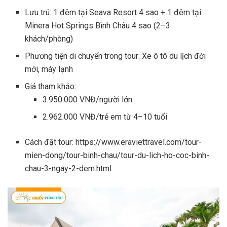
Lưu trú: 1 đêm tại Seava Resort 4 sao + 1 đêm tại
Minera Hot Springs Bình Châu 4 sao (2–3
khách/phòng)
Phương tiện di chuyển trong tour: Xe ô tô du lịch đời
mới, máy lạnh
Giá tham khảo:
3.950.000 VNĐ/người lớn
2.962.000 VNĐ/trẻ em từ 4–10 tuổi
Cách đặt tour: https://www.eraviettravel.com/tour-
mien-dong/tour-binh-chau/tour-du-lich-ho-coc-binh-
chau-3-ngay-2-dem.html