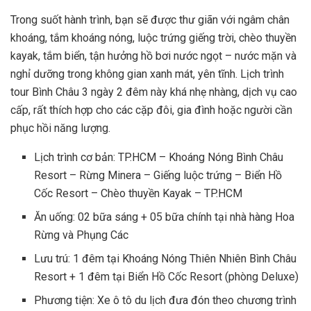
Trong suốt hành trình, bạn sẽ được thư giãn với ngâm chân
khoáng, tắm khoáng nóng, luộc trứng giếng trời, chèo thuyền
kayak, tắm biển, tận hưởng hồ bơi nước ngọt – nước mặn và
nghỉ dưỡng trong không gian xanh mát, yên tĩnh. Lịch trình
tour Bình Châu 3 ngày 2 đêm này khá nhẹ nhàng, dịch vụ cao
cấp, rất thích hợp cho các cặp đôi, gia đình hoặc người cần
phục hồi năng lượng.
Lịch trình cơ bản: TP.HCM – Khoáng Nóng Bình Châu
Resort – Rừng Minera – Giếng luộc trứng – Biển Hồ
Cốc Resort – Chèo thuyền Kayak – TP.HCM
Ăn uống: 02 bữa sáng + 05 bữa chính tại nhà hàng Hoa
Rừng và Phụng Các
Lưu trú: 1 đêm tại Khoáng Nóng Thiên Nhiên Bình Châu
Resort + 1 đêm tại Biển Hồ Cốc Resort (phòng Deluxe)
Phương tiện: Xe ô tô du lịch đưa đón theo chương trình