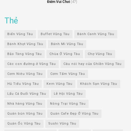
Điểm Vui Chơi
(47)
Thẻ
Biển Vũng Tàu
Buffet Vũng Tàu
Bánh Canh Vũng Tàu
Bánh Khọt Vũng Tàu
Bánh Mì Vũng Tàu
Bảo Tàng Vũng Tàu
Chùa Ở Vũng Tàu
Chợ Vũng Tàu
Các con đường ở Vũng Tàu
Câu nói hay của Ghiền Vũng Tàu
Cơm Niêu Vũng Tàu
Cơm Tấm Vũng Tàu
Hủ Tiếu Vũng Tàu
Kem Vũng Tàu
Khách Sạn Vũng Tàu
Lẩu Cá Đuối Vũng Tàu
Lễ Hội Vũng Tàu
Nhà hàng Vũng Tàu
Nông Trại Vũng Tàu
Quán bún Vũng Tàu
Quán Cafe Đẹp Ở Vũng Tàu
Quán Ốc Vũng Tàu
Sushi Vũng Tàu