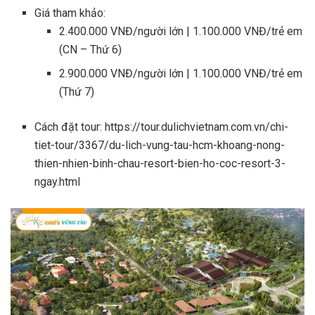
Giá tham khảo:
2.400.000 VNĐ/người lớn | 1.100.000 VNĐ/trẻ em
(CN – Thứ 6)
2.900.000 VNĐ/người lớn | 1.100.000 VNĐ/trẻ em
(Thứ 7)
Cách đặt tour: https://tour.dulichvietnam.com.vn/chi-
tiet-tour/3367/du-lich-vung-tau-hcm-khoang-nong-
thien-nhien-binh-chau-resort-bien-ho-coc-resort-3-
ngay.html