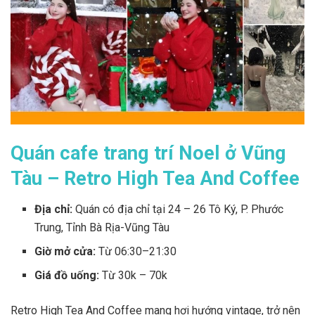
Quán cafe trang trí Noel ở Vũng
Tàu – Retro High Tea And Coffee
Địa chỉ:
Quán có địa chỉ tại
24 – 26 Tô Ký, P. Phước
Trung, Tỉnh Bà Rịa-Vũng Tàu
Giờ mở cửa:
Từ 06:30–21:30
Giá đồ uống:
Từ 30k – 70k
Retro High Tea And Coffee mang hơi hướng vintage, trở nên