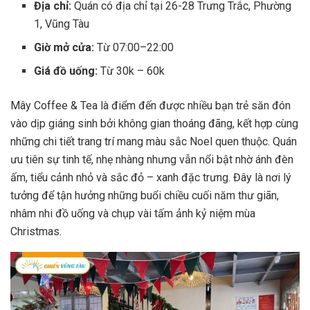
Địa chỉ:
Quán có địa chỉ tại 26-28 Trưng Trắc, Phường
1, Vũng Tàu
Giờ mở cửa:
Từ 07:00–22:00
Giá đồ uống:
Từ 30k – 60k
Mây Coffee & Tea là điểm đến được nhiều bạn trẻ săn đón
vào dịp giáng sinh bởi không gian thoáng đãng, kết hợp cùng
những chi tiết trang trí mang màu sắc Noel quen thuộc. Quán
ưu tiên sự tinh tế, nhẹ nhàng nhưng vẫn nổi bật nhờ ánh đèn
ấm, tiểu cảnh nhỏ và sắc đỏ – xanh đặc trưng. Đây là nơi lý
tưởng để tận hưởng những buổi chiều cuối năm thư giãn,
nhâm nhi đồ uống và chụp vài tấm ảnh kỷ niệm mùa
Christmas.