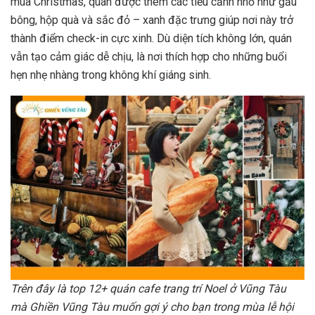
mùa Christmas, quán được thêm các tiểu cảnh nhỏ như gấu
bông, hộp quà và sắc đỏ – xanh đặc trưng giúp nơi này trở
thành điểm check-in cực xinh. Dù diện tích không lớn, quán
vẫn tạo cảm giác dễ chịu, là nơi thích hợp cho những buổi
hẹn nhẹ nhàng trong không khí giáng sinh.
Trên đây là top 12+ quán cafe trang trí Noel ở Vũng Tàu
mà Ghiền Vũng Tàu muốn gợi ý cho bạn trong mùa lễ hội