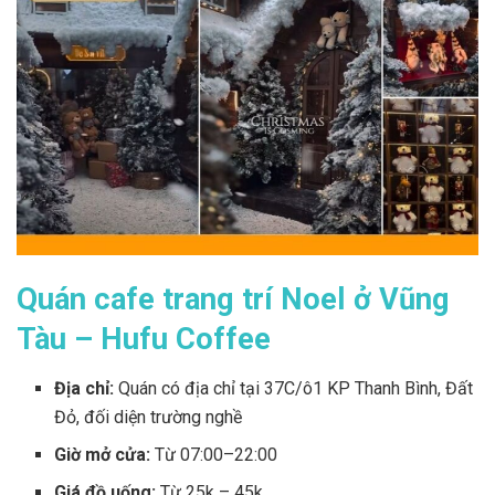
Quán cafe trang trí Noel ở Vũng
Tàu – Hufu Coffee
Địa chỉ:
Quán có địa chỉ tại
37C/ô1 KP Thanh Bình, Đất
Đỏ, đối diện trường nghề
Giờ mở cửa:
Từ 07:00–22:00
Giá đồ uống:
Từ 25k – 45k