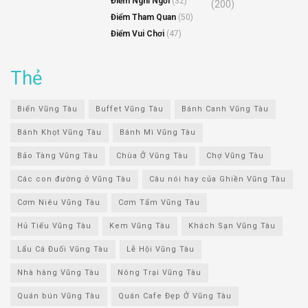
Điểm Nghỉ Ngơi
(32)
(200)
Điểm Tham Quan
(50)
Điểm Vui Chơi
(47)
Thẻ
Biển Vũng Tàu
Buffet Vũng Tàu
Bánh Canh Vũng Tàu
Bánh Khọt Vũng Tàu
Bánh Mì Vũng Tàu
Bảo Tàng Vũng Tàu
Chùa Ở Vũng Tàu
Chợ Vũng Tàu
Các con đường ở Vũng Tàu
Câu nói hay của Ghiền Vũng Tàu
Cơm Niêu Vũng Tàu
Cơm Tấm Vũng Tàu
Hủ Tiếu Vũng Tàu
Kem Vũng Tàu
Khách Sạn Vũng Tàu
Lẩu Cá Đuối Vũng Tàu
Lễ Hội Vũng Tàu
Nhà hàng Vũng Tàu
Nông Trại Vũng Tàu
Quán bún Vũng Tàu
Quán Cafe Đẹp Ở Vũng Tàu