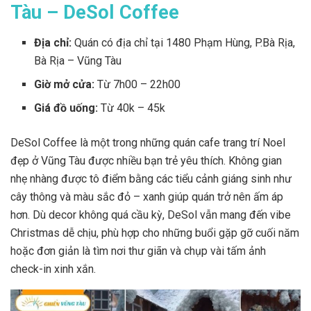
Tàu – DeSol Coffee
Địa chỉ:
Quán có địa chỉ tại 1480 Phạm Hùng, P.Bà Rịa,
Bà Rịa – Vũng Tàu
Giờ mở cửa:
Từ 7h00 – 22h00
Giá đồ uống:
Từ 40k – 45k
DeSol Coffee là một trong những quán cafe trang trí Noel
đẹp ở Vũng Tàu được nhiều bạn trẻ yêu thích. Không gian
nhẹ nhàng được tô điểm bằng các tiểu cảnh giáng sinh như
cây thông và màu sắc đỏ – xanh giúp quán trở nên ấm áp
hơn. Dù decor không quá cầu kỳ, DeSol vẫn mang đến vibe
Christmas dễ chịu, phù hợp cho những buổi gặp gỡ cuối năm
hoặc đơn giản là tìm nơi thư giãn và chụp vài tấm ảnh
check-in xinh xắn.