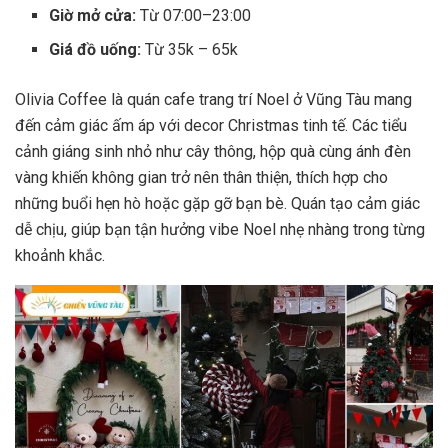
Giờ mở cửa:
Từ 07:00–23:00
Giá đồ uống:
Từ 35k – 65k
Olivia Coffee là quán cafe trang trí Noel ở Vũng Tàu mang
đến cảm giác ấm áp với decor Christmas tinh tế. Các tiểu
cảnh giáng sinh nhỏ như cây thông, hộp quà cùng ánh đèn
vàng khiến không gian trở nên thân thiện, thích hợp cho
những buổi hẹn hò hoặc gặp gỡ bạn bè. Quán tạo cảm giác
dễ chịu, giúp bạn tận hưởng vibe Noel nhẹ nhàng trong từng
khoảnh khắc.