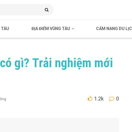
 TÀU
ĐỊA ĐIỂM VŨNG TÀU
CẨM NANG DU LỊ
có gì? Trải nghiệm mới
1.2k
0
ống