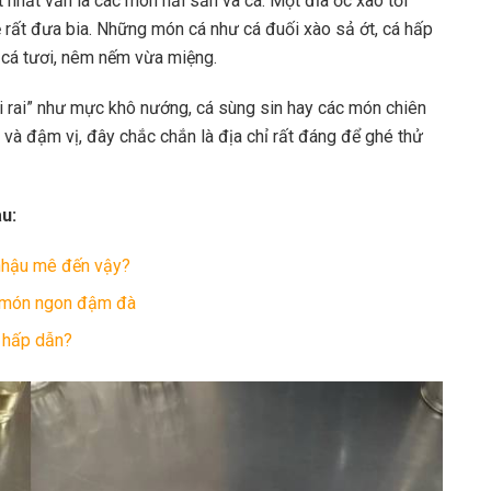
 nhất vẫn là các món hải sản và cá. Một đĩa ốc xào tỏi
ẹ rất đưa bia. Những món cá như cá đuối xào sả ớt, cá hấp
ị cá tươi, nêm nếm vừa miệng.
ai rai” như mực khô nướng, cá sùng sin hay các món chiên
 và đậm vị, đây chắc chắn là địa chỉ rất đáng để ghé thử
u:
nhậu mê đến vậy?
m món ngon đậm đà
ì hấp dẫn?