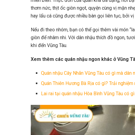
miền biển. Thực đơn của quán khá đa dạng, nổi bật
thơm nức, thịt ốc giòn ngọt, quyện cùng vị mặn nh
hay lẩu cá cũng được nhiều bàn gọi liên tục, bởi v
Nếu đi theo nhóm, bạn có thể gọi thêm vài món “l
giòn để nhâm nhi. Với dân nhậu thích đồ ngon, tươi
khi đến Vũng Tàu.
Xem thêm các quán nhậu ngon khác ở Vũng Tà
Quán nhậu Cây Nhãn Vũng Tàu có gì mà dân 
Quán Thiên Hương Bà Rịa có gì? Trải nghiệ
Lai rai tại quán nhậu Hòa Bình Vũng Tàu có g