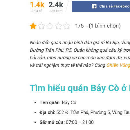
1.4k
2.4k
Chia sẻ Faceboo
Chia sẻ
Lượt xem
1/5 - (1 bình chọn)
Nhắc đến quán nhậu bình dân giá rẻ Bà Rịa, Vũn
Đường Trần Phú, P.5. Quán không quá cầu kỳ tron
hải sản, món nướng và các món xào đậm đà, vừa 
và trải nghiệm thực tế thế nào? Cùng
Ghiền Vũng
Tìm hiểu quán Bảy Cò ở 
Tên quán:
Bảy Cò
Địa chỉ:
552 Đ. Trần Phú, Phường 5, Vũng Tàu
Giờ mở cửa:
07:00 – 21:00