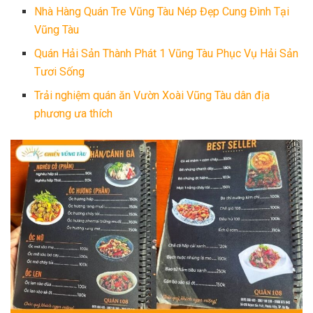
Nhà Hàng Quán Tre Vũng Tàu Nép Đẹp Cung Đình Tại
Vũng Tàu
Quán Hải Sản Thành Phát 1 Vũng Tàu Phục Vụ Hải Sản
Tươi Sống
Trải nghiệm quán ăn Vườn Xoài Vũng Tàu dân địa
phương ưa thích