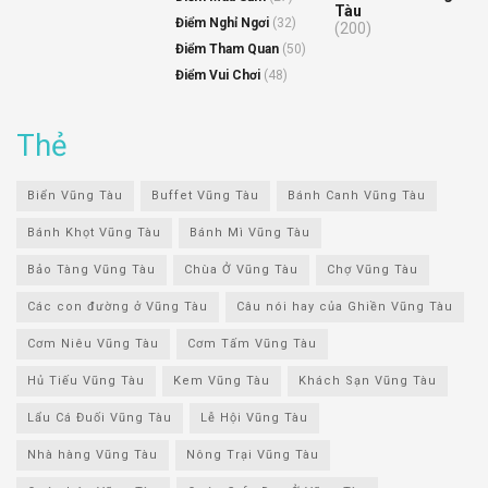
Tàu
Điểm Nghỉ Ngơi
(32)
(200)
Điểm Tham Quan
(50)
Điểm Vui Chơi
(48)
Thẻ
Biển Vũng Tàu
Buffet Vũng Tàu
Bánh Canh Vũng Tàu
Bánh Khọt Vũng Tàu
Bánh Mì Vũng Tàu
Bảo Tàng Vũng Tàu
Chùa Ở Vũng Tàu
Chợ Vũng Tàu
Các con đường ở Vũng Tàu
Câu nói hay của Ghiền Vũng Tàu
Cơm Niêu Vũng Tàu
Cơm Tấm Vũng Tàu
Hủ Tiếu Vũng Tàu
Kem Vũng Tàu
Khách Sạn Vũng Tàu
Lẩu Cá Đuối Vũng Tàu
Lễ Hội Vũng Tàu
Nhà hàng Vũng Tàu
Nông Trại Vũng Tàu