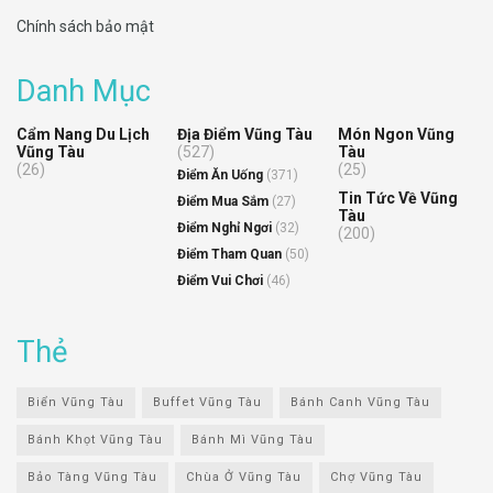
Chính sách bảo mật
Danh Mục
Cẩm Nang Du Lịch
Địa Điểm Vũng Tàu
Món Ngon Vũng
Vũng Tàu
(527)
Tàu
(26)
(25)
Điểm Ăn Uống
(371)
Tin Tức Về Vũng
Điểm Mua Sắm
(27)
Tàu
Điểm Nghỉ Ngơi
(32)
(200)
Điểm Tham Quan
(50)
Điểm Vui Chơi
(46)
Thẻ
Biển Vũng Tàu
Buffet Vũng Tàu
Bánh Canh Vũng Tàu
Bánh Khọt Vũng Tàu
Bánh Mì Vũng Tàu
Bảo Tàng Vũng Tàu
Chùa Ở Vũng Tàu
Chợ Vũng Tàu