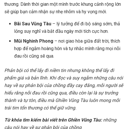
thương. Dành thời gian một mình trước khung cảnh rộng lớn
sẽ giúp bạn cảm nhận sự nhẹ nhõm và hy vọng mới.
Bãi Sau Vũng Tàu
– lý tưởng để đi bộ sáng sớm, thả
lỏng suy nghĩ và bắt đầu ngày mới tích cực hơn.
Mũi Nghinh Phong
– nơi giao hòa giữa đất trời, thích
hợp để ngắm hoàng hôn và tự nhắc mình rằng mọi nỗi
đau rồi cũng sẽ qua.
Phản bội có thể lấy đi niềm tin nhưng không thể lấy đi
phẩm giá và bản lĩnh. Khi đọc và suy ngẫm những câu nói
hay về sự phản bội của chồng đầy cay đắng, mỗi người sẽ
hiểu rằng nỗi đau rồi cũng qua, điều còn lại là sự trưởng
thành và tự tôn, điều mà Ghiền Vũng Tàu luôn mong mỗi
trái tim tổn thương có thể giữ vững.
Từ khóa tìm kiếm bài viết trên Ghiền Vũng Tàu:
những
câu nói hay về sự phản bội của chồng