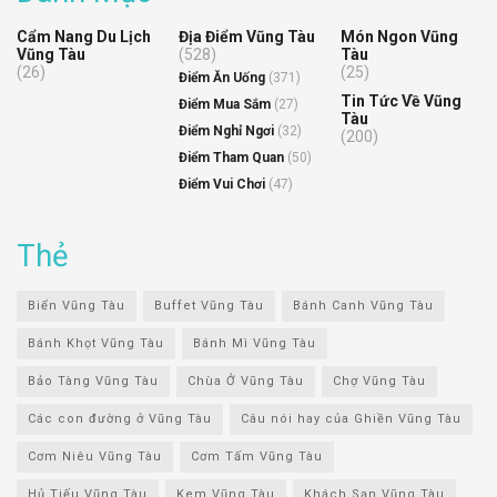
Cẩm Nang Du Lịch
Địa Điểm Vũng Tàu
Món Ngon Vũng
Vũng Tàu
(528)
Tàu
(26)
(25)
Điểm Ăn Uống
(371)
Tin Tức Về Vũng
Điểm Mua Sắm
(27)
Tàu
Điểm Nghỉ Ngơi
(32)
(200)
Điểm Tham Quan
(50)
Điểm Vui Chơi
(47)
Thẻ
Biển Vũng Tàu
Buffet Vũng Tàu
Bánh Canh Vũng Tàu
Bánh Khọt Vũng Tàu
Bánh Mì Vũng Tàu
Bảo Tàng Vũng Tàu
Chùa Ở Vũng Tàu
Chợ Vũng Tàu
Các con đường ở Vũng Tàu
Câu nói hay của Ghiền Vũng Tàu
Cơm Niêu Vũng Tàu
Cơm Tấm Vũng Tàu
Hủ Tiếu Vũng Tàu
Kem Vũng Tàu
Khách Sạn Vũng Tàu