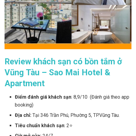
Review khách sạn có bồn tắm ở
Vũng Tàu – Sao Mai Hotel &
Apartment
Điểm đánh giá khách sạn
: 8,9/10 (Đánh giá theo app
booking)
Địa chỉ:
Tại 346 Trần Phú, Phường 5, TP.Vũng Tàu.
Tiêu chuẩn khách sạn
: 2⭐
Giờ mở cửa:
24/7