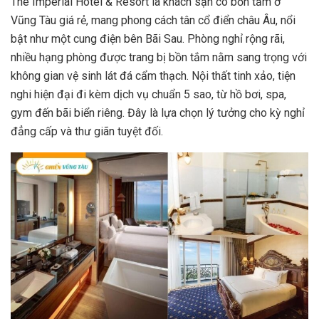
The Imperial Hotel & Resort là khách sạn có bồn tắm ở
Vũng Tàu giá rẻ, mang phong cách tân cổ điển châu Âu, nổi
bật như một cung điện bên Bãi Sau. Phòng nghỉ rộng rãi,
nhiều hạng phòng được trang bị bồn tắm nằm sang trọng với
không gian vệ sinh lát đá cẩm thạch. Nội thất tinh xảo, tiện
nghi hiện đại đi kèm dịch vụ chuẩn 5 sao, từ hồ bơi, spa,
gym đến bãi biển riêng. Đây là lựa chọn lý tưởng cho kỳ nghỉ
đẳng cấp và thư giãn tuyệt đối.