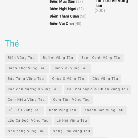
Tin Tức Về Vũng
Điểm Mua Sắm
(27)
Tàu
Điểm Nghỉ Ngơi
(32)
(200)
Điểm Tham Quan
(50)
Điểm Vui Chơi
(48)
Thẻ
Biển Vũng Tàu
Buffet Vũng Tàu
Bánh Canh Vũng Tàu
Bánh Khọt Vũng Tàu
Bánh Mì Vũng Tàu
Bảo Tàng Vũng Tàu
Chùa Ở Vũng Tàu
Chợ Vũng Tàu
Các con đường ở Vũng Tàu
Câu nói hay của Ghiền Vũng Tàu
Cơm Niêu Vũng Tàu
Cơm Tấm Vũng Tàu
Hủ Tiếu Vũng Tàu
Kem Vũng Tàu
Khách Sạn Vũng Tàu
Lẩu Cá Đuối Vũng Tàu
Lễ Hội Vũng Tàu
Nhà hàng Vũng Tàu
Nông Trại Vũng Tàu