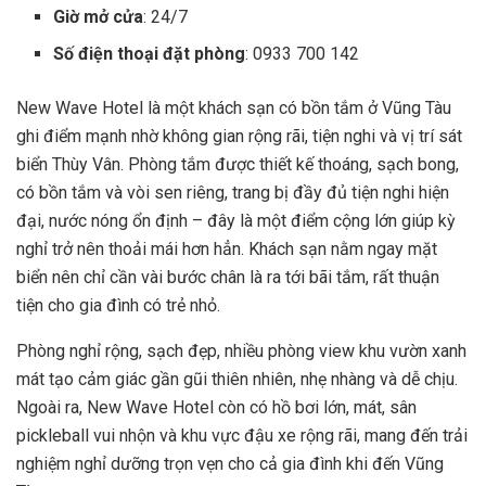
Giờ mở cửa
: 24/7
Số điện thoại đặt phòng
: 0933 700 142
New Wave Hotel là một khách sạn có bồn tắm ở Vũng Tàu
ghi điểm mạnh nhờ không gian rộng rãi, tiện nghi và vị trí sát
biển Thùy Vân. Phòng tắm được thiết kế thoáng, sạch bong,
có bồn tắm và vòi sen riêng, trang bị đầy đủ tiện nghi hiện
đại, nước nóng ổn định – đây là một điểm cộng lớn giúp kỳ
nghỉ trở nên thoải mái hơn hẳn. Khách sạn nằm ngay mặt
biển nên chỉ cần vài bước chân là ra tới bãi tắm, rất thuận
tiện cho gia đình có trẻ nhỏ.
Phòng nghỉ rộng, sạch đẹp, nhiều phòng view khu vườn xanh
mát tạo cảm giác gần gũi thiên nhiên, nhẹ nhàng và dễ chịu.
Ngoài ra, New Wave Hotel còn có hồ bơi lớn, mát, sân
pickleball vui nhộn và khu vực đậu xe rộng rãi, mang đến trải
nghiệm nghỉ dưỡng trọn vẹn cho cả gia đình khi đến Vũng