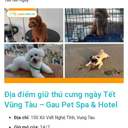
Địa điểm giữ thú cưng ngày Tết
Vũng Tàu – Gau Pet Spa & Hotel
Địa chỉ:
150 Xô Viết Nghệ Tĩnh, Vung Tau
Giờ mở cửa:
24/7