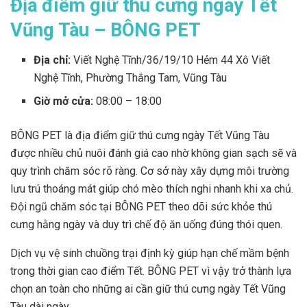
Địa điểm giữ thú cưng ngày Tết
Vũng Tàu – BÔNG PET
Địa chỉ:
Viết Nghệ Tĩnh/36/19/10 Hẻm 44 Xô Viết
Nghệ Tĩnh, Phường Thắng Tam, Vũng Tàu
Giờ mở cửa:
08:00 – 18:00
BÔNG PET là địa điểm giữ thú cưng ngày Tết Vũng Tàu
được nhiều chủ nuôi đánh giá cao nhờ không gian sạch sẽ và
quy trình chăm sóc rõ ràng. Cơ sở này xây dựng môi trường
lưu trú thoáng mát giúp chó mèo thích nghi nhanh khi xa chủ.
Đội ngũ chăm sóc tại BÔNG PET theo dõi sức khỏe thú
cưng hằng ngày và duy trì chế độ ăn uống đúng thói quen.
Dịch vụ vệ sinh chuồng trại định kỳ giúp hạn chế mầm bệnh
trong thời gian cao điểm Tết. BÔNG PET vì vậy trở thành lựa
chọn an toàn cho những ai cần giữ thú cưng ngày Tết Vũng
Tàu dài ngày.