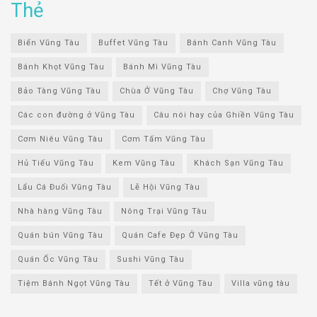
Thẻ
Biển Vũng Tàu
Buffet Vũng Tàu
Bánh Canh Vũng Tàu
Bánh Khọt Vũng Tàu
Bánh Mì Vũng Tàu
Bảo Tàng Vũng Tàu
Chùa Ở Vũng Tàu
Chợ Vũng Tàu
Các con đường ở Vũng Tàu
Câu nói hay của Ghiền Vũng Tàu
Cơm Niêu Vũng Tàu
Cơm Tấm Vũng Tàu
Hủ Tiếu Vũng Tàu
Kem Vũng Tàu
Khách Sạn Vũng Tàu
Lẩu Cá Đuối Vũng Tàu
Lễ Hội Vũng Tàu
Nhà hàng Vũng Tàu
Nông Trại Vũng Tàu
Quán bún Vũng Tàu
Quán Cafe Đẹp Ở Vũng Tàu
Quán Ốc Vũng Tàu
Sushi Vũng Tàu
Tiệm Bánh Ngọt Vũng Tàu
Tết ở Vũng Tàu
Villa vũng tàu