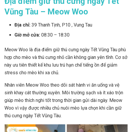
Địa điểm giữ thú cưng ngày Tết
Vũng Tàu – Meow Woo
Địa chỉ:
39 Thanh Tịnh, P10 , Vung Tau
Giờ mở cửa:
08:30 – 18:30
Meow Woo là địa điểm giữ thú cưng ngày Tết Vũng Tàu phù
hợp cho mèo và thú cưng nhỏ cần không gian yên tĩnh. Cơ sở
này ưu tiên thiết kế khu lưu trú hạn chế tiếng ồn để giảm
stress cho mèo khi xa chủ.
Nhân viên Meow Woo theo dõi sát hành vi ăn uống và vệ
sinh khay cát thường xuyên. Môi trường sạch và ít xáo trộn
giúp mèo thích nghi tốt trong thời gian gửi dài ngày. Meow
Woo vì vậy được nhiều chủ nuôi mèo lựa chọn khi cần giữ
thú cưng ngày Tết Vũng Tàu.