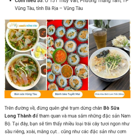
Cơm niêu 55:
Ở 151 Thùy Vân, Phường Thắng Tam, TP
Vũng Tàu, tỉnh Bà Rịa – Vũng Tàu
Trên đường về, đừng quên ghé trạm dừng chân
Bò Sữa
Long Thành đ
ể tham quan và mua sắm những đặc sản Nam
Bộ. Tại đây, bạn sẽ tìm thấy nhiều loại trái cây tươi ngon như
sầu riêng, xoài, măng cụt… cũng như các đặc sản như cơm