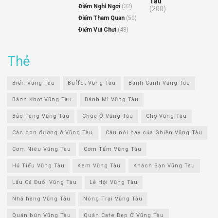
Tàu
Điểm Nghỉ Ngơi
(32)
(200)
Điểm Tham Quan
(50)
Điểm Vui Chơi
(48)
Thẻ
Biển Vũng Tàu
Buffet Vũng Tàu
Bánh Canh Vũng Tàu
Bánh Khọt Vũng Tàu
Bánh Mì Vũng Tàu
Bảo Tàng Vũng Tàu
Chùa Ở Vũng Tàu
Chợ Vũng Tàu
Các con đường ở Vũng Tàu
Câu nói hay của Ghiền Vũng Tàu
Cơm Niêu Vũng Tàu
Cơm Tấm Vũng Tàu
Hủ Tiếu Vũng Tàu
Kem Vũng Tàu
Khách Sạn Vũng Tàu
Lẩu Cá Đuối Vũng Tàu
Lễ Hội Vũng Tàu
Nhà hàng Vũng Tàu
Nông Trại Vũng Tàu
Quán bún Vũng Tàu
Quán Cafe Đẹp Ở Vũng Tàu