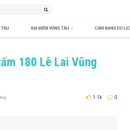
 TÀU
ĐỊA ĐIỂM VŨNG TÀU
CẨM NANG DU LỊ
 tấm 180 Lê Lai Vũng
1.1k
0
ống