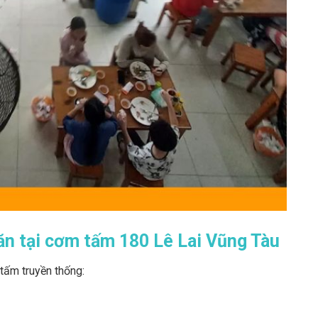
ăn tại cơm tấm 180 Lê Lai Vũng Tàu
tấm truyền thống: