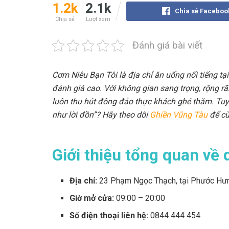
1.2k
2.1k
Chia sẻ Faceboo
Chia sẻ
Lượt xem
Đánh giá bài viết
Cơm Niêu Bạn Tôi là địa chỉ ăn uống nổi tiếng t
đánh giá cao. Với không gian sang trọng, rộng r
luôn thu hút đông đảo thực khách ghé thăm. Tuy 
như lời đồn”? Hãy theo dõi
Ghiền Vũng Tàu
để cù
Giới thiệu tổng quan về
Địa chỉ:
23 Phạm Ngọc Thạch, tại Phước Hưng
Giờ mở cửa:
09:00 – 20:00
Số điện thoại liên hệ:
0844 444 454