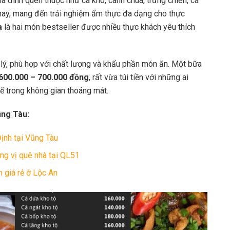
a đình quen thuộc như cá kho, canh chua, trứng chiên, cá
hay, mang đến trải nghiệm ẩm thực đa dạng cho thực
a
là hai món bestseller được nhiều thực khách yêu thích
 lý, phù hợp với chất lượng và khẩu phần món ăn. Một bữa
600.000 – 700.000 đồng
, rất vừa túi tiền với những ai
 trong không gian thoáng mát.
ũng Tàu:
ịnh tại Vũng Tàu
g vị quê nhà tại QL51
 giá rẻ ở Lộc An