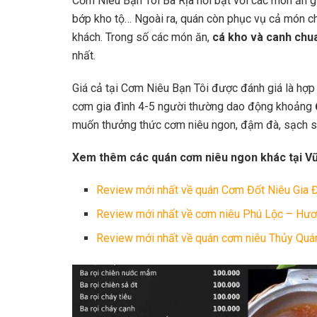
Cơm Niêu Bạn Tôi Bà Rịa nổi bật với các món ăn gi
bớp kho tộ… Ngoài ra, quán còn phục vụ cả món c
khách. Trong số các món ăn,
cá kho và canh chu
nhất.
Giá cả tại Cơm Niêu Bạn Tôi được đánh giá là hợp
cơm gia đình 4-5 người thường dao động khoảng
muốn thưởng thức cơm niêu ngon, đậm đà, sạch sẽ
Xem thêm các quán cơm niêu ngon khác tại V
Review mới nhất về quán Cơm Đốt Niêu Gia Đ
Review mới nhất về cơm niêu Phú Lộc – Hươn
Review mới nhất về quán cơm niêu Thủy Quán