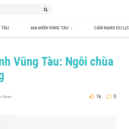
 TÀU
ĐỊA ĐIỂM VŨNG TÀU
CẨM NANG DU LỊ
nh Vũng Tàu: Ngôi chùa
g
1k
0
m Quan