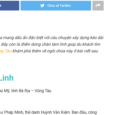
k
Chia sẻ Twitter
hùa mang dấu ấn đặc biệt với câu chuyện xây dựng kéo dài
ơi đây còn là điểm dừng chân tâm linh giúp du khách tìm
ng Tàu
khám phá thêm về ngôi chùa này ở bài viết sau
Linh
hú Mỹ, tỉnh Bà Rịa – Vũng Tàu.
sư Pháp Minh, thế danh Huỳnh Văn Kiệm. Ban đầu, công