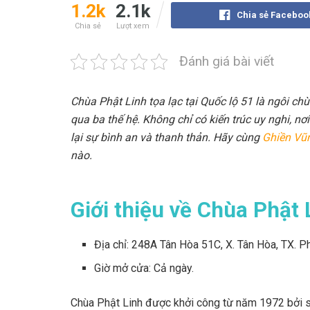
1.2k
2.1k
Chia sẻ Faceboo
Chia sẻ
Lượt xem
Đánh giá bài viết
Chùa Phật Linh tọa lạc tại Quốc lộ 51 là ngôi c
qua ba thế hệ. Không chỉ có kiến trúc uy nghi, n
lại sự bình an và thanh thản. Hãy cùng
Ghiền Vũ
nào.
Giới thiệu về Chùa Phật 
Địa chỉ: 248A Tân Hòa 51C, X. Tân Hòa, TX. P
Giờ mở cửa: Cả ngày.
Chùa Phật Linh được khởi công từ năm 1972 bởi 