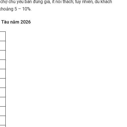
chợ chủ yếu bán đúng giá, ít nói thách; tuy nhiên, du khách
 khoảng 5 – 10%.
ng Tàu năm 2026