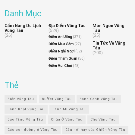
Danh Mục
Cẩm Nang Du Lịch
Địa Điểm Vũng Tàu
Món Ngon Vũng
Vũng Tàu
(529)
Tàu
(26)
(25)
Điểm Ăn Uống
(371)
Tin Tức Về Vũng
Điểm Mua Sắm
(27)
Tàu
Điểm Nghỉ Ngơi
(32)
(200)
Điểm Tham Quan
(50)
Điểm Vui Chơi
(48)
Thẻ
Biển Vũng Tàu
Buffet Vũng Tàu
Bánh Canh Vũng Tàu
Bánh Khọt Vũng Tàu
Bánh Mì Vũng Tàu
Bảo Tàng Vũng Tàu
Chùa Ở Vũng Tàu
Chợ Vũng Tàu
Các con đường ở Vũng Tàu
Câu nói hay của Ghiền Vũng Tàu