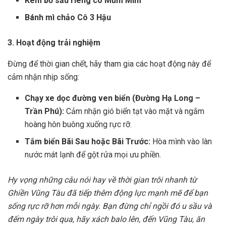
Kem bơ sầu riêng cô Mũm Mĩm
Bánh mì chảo Cô 3 Hậu
3. Hoạt động trải nghiệm
Đừng để thời gian chết, hãy tham gia các hoạt động này để
cảm nhận nhịp sống:
Chạy xe dọc đường ven biển (Đường Hạ Long –
Trần Phú):
Cảm nhận gió biển tạt vào mặt và ngắm
hoàng hôn buông xuống rực rỡ.
Tắm biển Bãi Sau hoặc Bãi Trước:
Hòa mình vào làn
nước mát lạnh để gột rửa mọi ưu phiền.
Hy vọng những câu nói hay về thời gian trôi nhanh từ
Ghiền Vũng Tàu đã tiếp thêm động lực mạnh mẽ để bạn
sống rực rỡ hơn mỗi ngày. Bạn đừng chỉ ngồi đó u sầu và
đếm ngày trôi qua, hãy xách balo lên, đến Vũng Tàu, ăn