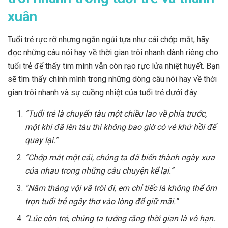
xuân
Tuổi trẻ rực rỡ nhưng ngắn ngủi tựa như cái chớp mắt, hãy
đọc những câu nói hay về thời gian trôi nhanh dành riêng cho
tuổi trẻ để thấy tim mình vẫn còn rạo rực lửa nhiệt huyết. Bạn
sẽ tìm thấy chính mình trong những dòng câu nói hay về thời
gian trôi nhanh và sự cuồng nhiệt của tuổi trẻ dưới đây:
“Tuổi trẻ là chuyến tàu một chiều lao về phía trước,
một khi đã lên tàu thì không bao giờ có vé khứ hồi để
quay lại.”
“Chớp mắt một cái, chúng ta đã biến thành ngày xưa
của nhau trong những câu chuyện kể lại.”
“Năm tháng vội vã trôi đi, em chỉ tiếc là không thể ôm
trọn tuổi trẻ ngây thơ vào lòng để giữ mãi.”
“Lúc còn trẻ, chúng ta tưởng rằng thời gian là vô hạn.