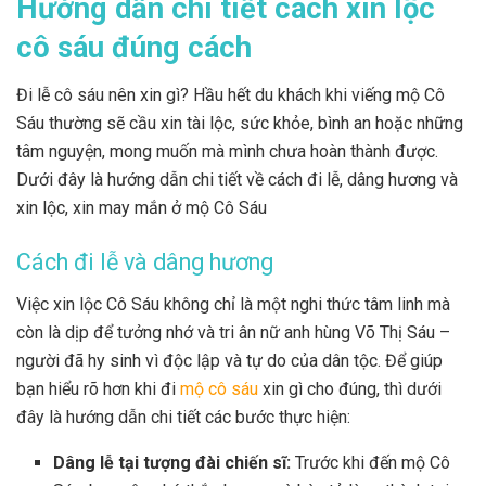
Hướng dẫn chi tiết cách xin lộc
cô sáu đúng cách
Đi lễ cô sáu nên xin gì? Hầu hết du khách khi viếng mộ Cô
Sáu thường sẽ cầu xin tài lộc, sức khỏe, bình an hoặc những
tâm nguyện, mong muốn mà mình chưa hoàn thành được.
Dưới đây là hướng dẫn chi tiết về cách đi lễ, dâng hương và
xin lộc, xin may mắn ở mộ Cô Sáu
Cách đi lễ và dâng hương
Việc xin lộc Cô Sáu không chỉ là một nghi thức tâm linh mà
còn là dịp để tưởng nhớ và tri ân nữ anh hùng Võ Thị Sáu –
người đã hy sinh vì độc lập và tự do của dân tộc. Để giúp
bạn hiểu rõ hơn khi đi
mộ cô sáu
xin gì cho đúng, thì dưới
đây là hướng dẫn chi tiết các bước thực hiện:
Dâng lễ tại tượng đài chiến sĩ:
Trước khi đến mộ Cô