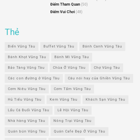
Điểm Tham Quan
(50)
Điểm Vui Chơi
(48)
Thẻ
Biển Vũng Tàu
Buffet Vũng Tàu
Bánh Canh Vũng Tàu
Bánh Khọt Vũng Tàu
Bánh Mì Vũng Tàu
Bảo Tàng Vũng Tàu
Chùa Ở Vũng Tàu
Chợ Vũng Tàu
Các con đường ở Vũng Tàu
Câu nói hay của Ghiền Vũng Tàu
Cơm Niêu Vũng Tàu
Cơm Tấm Vũng Tàu
Hủ Tiếu Vũng Tàu
Kem Vũng Tàu
Khách Sạn Vũng Tàu
Lẩu Cá Đuối Vũng Tàu
Lễ Hội Vũng Tàu
Nhà hàng Vũng Tàu
Nông Trại Vũng Tàu
Quán bún Vũng Tàu
Quán Cafe Đẹp Ở Vũng Tàu