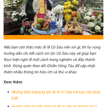
Nếu bạn còn thắc mắc đi lễ Cô Sáu nên xin gì, thì hy vọng
hướng dẫn chi tiết cách xin lộc Cô Sáu này sẽ giúp bạn
thực hiện nghi lễ một cách trang nghiêm và đầy thành
kính. Đừng quên theo dõi Ghiền Vũng Tàu để cập nhật
thêm nhiều thông tin hữu ích và thú vị khác.
Xem thêm:
Những điều kiêng kỵ khi đi lễ Cô Sáu mà bạn cần phải
biết
Hướng dẫn chi tiết cách trả lễ cô sáu và những lưu ý