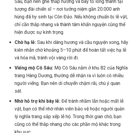
Sáu, bạn nên ghé thắp hương và bày tỏ lòng thành tại
tượng đài chiến sĩ – nơi tưởng niệm gần 20.000 anh
hùng đã hy sinh tại Côn Đảo. Nếu không chuẩn bị lễ vật,
chỉ cần thắp nhang và thành tâm khấn nguyện cũng thể
hiện được sự kính trọng.
Chờ hạ lễ:
Sau khi dâng hương và cầu nguyện xong, hãy
kiên nhẫn chờ khoảng 5–10 phút để hoàn tất việc hạ lễ
và hóa mã, tránh vội vàng rời đi.
Viếng mộ Cô Sáu:
Mộ Cô Sáu nằm ở khu B2 của Nghĩa
trang Hàng Dương, thường dễ nhận ra vì luôn có nhiều
người viếng. Bạn nên di chuyển chậm rãi, chú ý quan
sát.
Nhờ hỗ trợ khi bày lễ:
Để tránh nhầm lẫn hoặc mất lễ
vật, bạn có thể nhờ nhân viên bảo vệ hoặc người quản
lý nghĩa trang sắp xếp lễ hộ. Trong thời gian chờ, bạn
cũng có thể thắp nhang cho các phần mộ khác trong
khu vực.