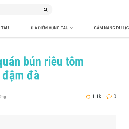
 TÀU
ĐỊA ĐIỂM VŨNG TÀU
CẨM NANG DU LỊ
quán bún riêu tôm
ị đậm đà
1.1k
0
ống