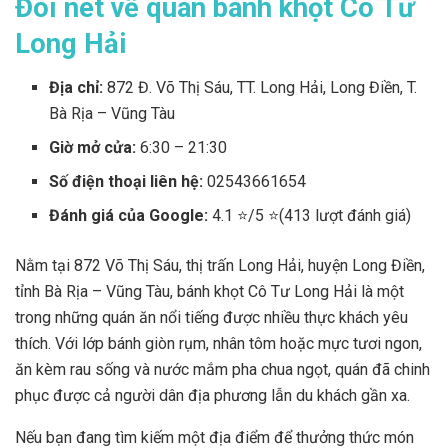
Đôi nét về quán bánh khọt Cô Tư
Long Hải
Địa chỉ:
872 Đ. Võ Thị Sáu, TT. Long Hải, Long Điền, T.
Bà Rịa – Vũng Tàu
Giờ mở cửa:
6:30 – 21:30
Số điện thoại liên hệ:
02543661654
Đánh giá của Google:
4.1 ⭐/5 ⭐(413 lượt đánh giá)
Nằm tại 872 Võ Thị Sáu, thị trấn Long Hải, huyện Long Điền,
tỉnh Bà Rịa – Vũng Tàu, bánh khọt Cô Tư Long Hải là một
trong những quán ăn nổi tiếng được nhiều thực khách yêu
thích. Với lớp bánh giòn rụm, nhân tôm hoặc mực tươi ngon,
ăn kèm rau sống và nước mắm pha chua ngọt, quán đã chinh
phục được cả người dân địa phương lẫn du khách gần xa.
Nếu bạn đang tìm kiếm một địa điểm để thưởng thức món