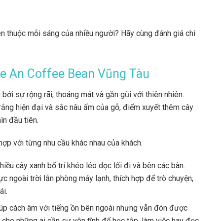
en thuộc mỗi sáng của nhiều người? Hãy cùng đánh giá chi
afe An Coffee Bean Vũng Tàu
i sự rộng rãi, thoáng mát và gần gũi với thiên nhiên.
trắng hiện đại và sắc nâu ấm của gỗ, điểm xuyết thêm cây
ìn đầu tiên.
hợp với từng nhu cầu khác nhau của khách.
ều cây xanh bố trí khéo léo dọc lối đi và bên các bàn.
 ngoài trời lẫn phòng máy lạnh, thích hợp để trò chuyện,
ái.
 giúp cách âm với tiếng ồn bên ngoài nhưng vẫn đón được
g cho những ai cần sự yên tĩnh để học tập, làm việc hay đọc