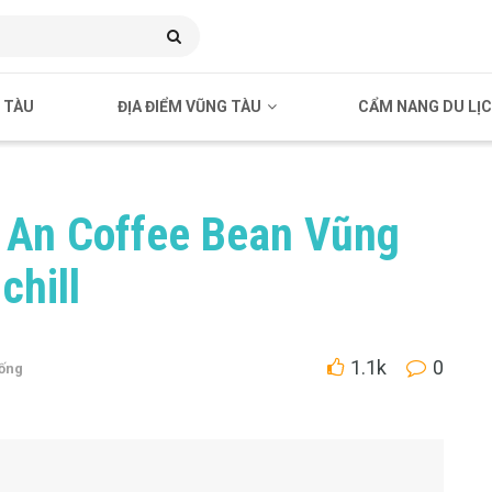
 TÀU
ĐỊA ĐIỂM VŨNG TÀU
CẨM NANG DU LỊ
 An Coffee Bean Vũng
chill
1.1k
0
ống