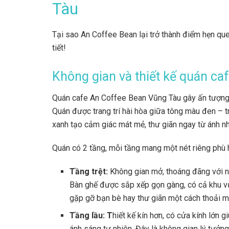
Tàu
Tại sao An Coffee Bean lại trở thành điểm hẹn qu
tiết!
Không gian và thiết kế quán c
Quán cafe An Coffee Bean Vũng Tàu gây ấn tượng bở
Quán được trang trí hài hòa giữa tông màu đen – 
xanh tạo cảm giác mát mẻ, thư giãn ngay từ ánh nh
Quán có 2 tầng, mỗi tầng mang một nét riêng phù 
Tầng trệt:
Không gian mở, thoáng đãng với nhi
Bàn ghế được sắp xếp gọn gàng, có cả khu vực
gặp gỡ bạn bè hay thư giãn một cách thoải m
Tầng lầu: T
hiết kế kín hơn, có cửa kính lớn
ánh sáng tự nhiên. Đây là không gian lý tưởn